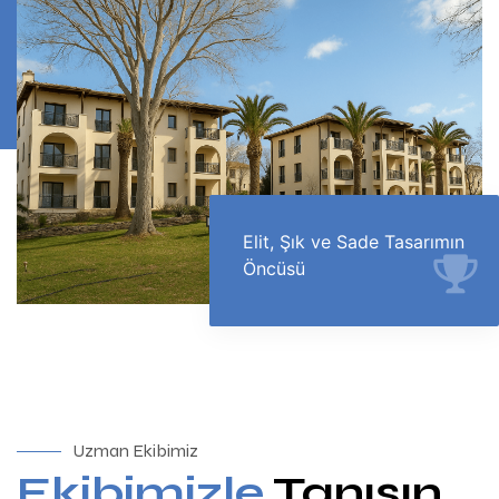
Elit, Şık ve Sade Tasarımın
Öncüsü
Uzman Ekibimiz
Ekibimizle
Tanışın