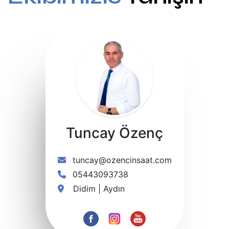
Tuncay Özenç
tuncay@ozencinsaat.com
05443093738
Didim | Aydın