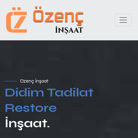
Özenç İnşaat
Didim Tadilat
Restore
İnşaat.